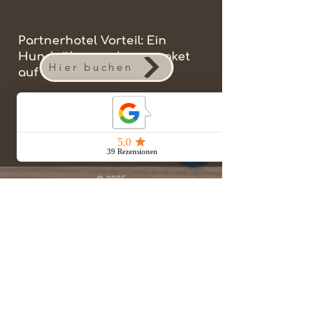
Partnerhotel Vorteil: Ein
Hundeüberraschungspaket
Hier buchen
auf dem Zimmer.
© 2025
LANGE STR. 28
41751 VIERSEN
DI. - MI. VON 11 – 17 UHR
​DO. - FR. 14 - 18 UHR