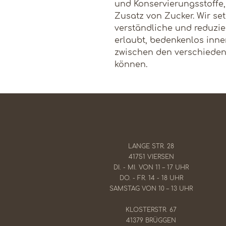
und Konservierungsstoffe
Zusatz von Zucker. Wir set
verständliche und reduzier
erlaubt, bedenkenlos inne
zwischen den verschieden
können.
LANGE STR. 28
41751 VIERSEN
DI. - MI. VON 11 – 17 UHR
​DO. - FR. 14 - 18 UHR
SAMSTAG VON 10 – 13 UHR
KLOSTERSTR. 67
41379 BRÜGGEN