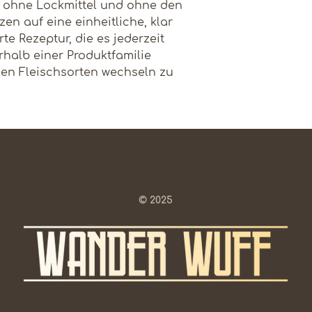
, ohne Lockmittel und ohne den
Magnesium
Vitamin B7
zen auf eine einheitliche, klar
te Rezeptur, die es jederzeit
Omega-3-
Vitamin B12
rhalb einer Produktfamilie
Fettsäuren
en Fleischsorten wechseln zu
SPURENELEM
Omega-6-
E
Fettsäuren
Kupfer
Energie
Eisen
Proteinquelle
Mangan
© 2025
Zink
Jod
Selenium