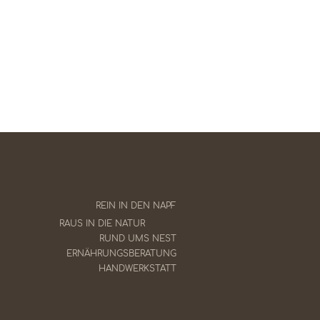
0,15%
550 mcg
1,60%
225 mcg
ENT
1,40%
12,5 mg
3.873 kcal/kg
200 mg
80 % tierisch | 20
% pflanzlich
40 mg
REIN IN DEN NAPF
RAUS IN DIE NATUR
150 mg
RUND UMS NEST
ERNÄHRUNGSBERATUNG
2 mg
HANDWERKSTATT
0,05 mg