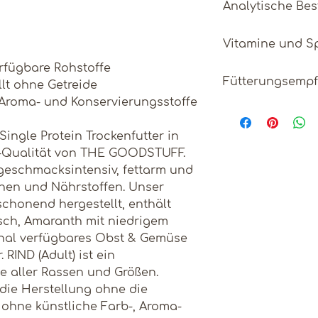
Analytische Bes
Frisches Rinderf
Rinderfleisch (2
Protein
Vitamine und S
Erbsenmehl, Apfe
Chiasamen, Mine
rfügbare Rohstoffe
Ernährungsphys
Fettgehalt
Lachsöl (1%), Ka
Fütterungsemp
llt ohne Getreide
je kg (gerundet)
Bockshornklee,
 Aroma- und Konservierungsstoffe
Rohasche
Die richtige Fu
VITAMINE
Spinat, Rosmarin
besten über ein
Technologische
 Single Protein Trockenfutter in
Rohfaser
Gewichtskontrol
Vitamin A
Tocopherol Extr
-Qualität von THE GOODSTUFF.
Der Vergleich d
Ölen [= natürlic
Feuchtigkeit
 geschmacksintensiv, fettarm und
Gewichtsverlauf
Vitamin D3
Klinoptilolith 
inen und Nährstoffen. Unser
Wachstumskurve
[=Zeolith] (1.000
Calcium
schonend hergestellt, enthält
Vitamin E
Trinkwasser soll
isch, Amaranth mit niedrigem
Verfügung steh
Phosphor
onal verfügbares Obst & Gemüse
Vitamin B1
Gewicht bezieht
RIND (Adult) ist ein
Gewicht Ihres 
Natrium
de aller Rassen und Größen.
Vitamin B2
 die Herstellung ohne die
Kalium
Vitamin B6
ohne künstliche Farb-, Aroma-