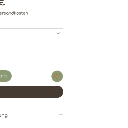
Sale-
9€
Preis
Versandkosten
orb
Sofortkauf
ung
l verfügbare Zutaten