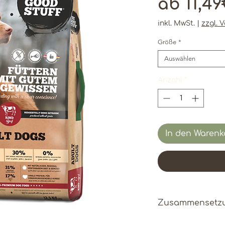
ab
11,4
inkl. MwSt.
|
zzgl. 
Größe
*
Auswählen
Anzahl
*
In den Warenk
Zusammensetz
Frische regiona