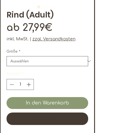
Rind (Adult)
Sale-
ab
27,99€
Preis
inkl. MwSt.
|
zzgl. Versandkosten
Größe
*
Anzahl
*
In den Warenkorb
Sofortkauf