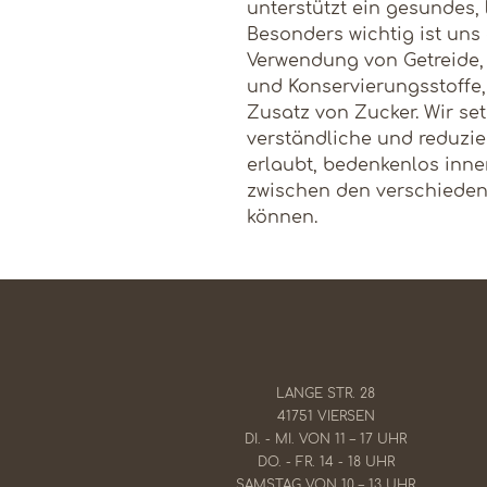
unterstützt ein gesundes
Besonders wichtig ist uns
Verwendung von Getreide, 
und Konservierungsstoffe
Zusatz von Zucker. Wir set
verständliche und reduzier
erlaubt, bedenkenlos inne
zwischen den verschieden
können.
LANGE STR. 28
41751 VIERSEN
DI. - MI. VON 11 – 17 UHR
​DO. - FR. 14 - 18 UHR
SAMSTAG VON 10 – 13 UHR