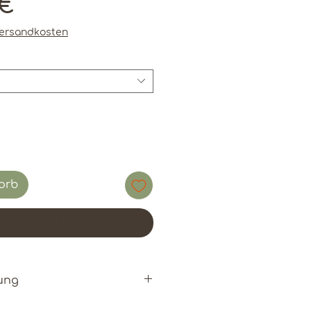
Sale-
9€
Preis
Versandkosten
orb
Sofortkauf
ung
l verfügbare Zutaten