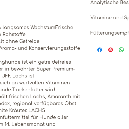
Analytische Bes
Frischer Lachs (
(26%), Amaranth 
Protein
Vitamine und S
Lachsöl (3%), C
Leinsamen, Karo
 & langsames WachstumFrische
Ernährungsphys
Fettgehalt
Bockshornklee,
Fütterungsemp
e Rohstoffe
je kg (gerundet)
Spinat, Rosmarin
llt ohne Getreide
Rohasche
Die richtige Fu
VITAMINE
Technologische
 Aroma- und Konservierungsstoffe
besten über ein
Tocopherol Extr
Rohfaser
Gewichtskontrol
Vitamin A
Ölen [= natürlic
hunde ist ein getreidefreies
Der Vergleich d
Klinoptilolith 
Feuchtigkeit
ter in bewährter Super Premium-
Gewichtsverlauf
Vitamin D3
[=Zeolith] (1.000
FF. Lachs ist
Wachstumskurve
Calcium
eich an wertvollen Vitaminen
Vitamin E
Trinkwasser soll
nde-Trockenfutter wird
Verfügung steh
Phosphor
hält frischen Lachs, Amaranth mit
Vitamin B1
Gewicht bezieht
dex, regional verfügbares Obst
Gewicht Ihres 
Natrium
lte Kräuter. LACHS
Vitamin B2
infuttermittel für Hunde aller
Kalium
Vitamin B6
m 14. Lebensmonat und