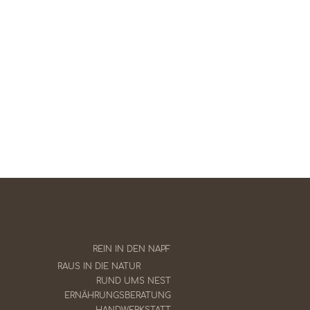
0,15%
550 mcg
2,60%
225 mcg
ENT
2,55%
12,5 mg
3.830 kcal/kg
200 mg
80 % tierisch | 20
% pflanzlich
40 mg
150 mg
REIN IN DEN NAPF
2 mg
RAUS IN DIE NATUR
RUND UMS NEST
0,05 mg
ERNÄHRUNGSBERATUNG
HANDWERKSTATT