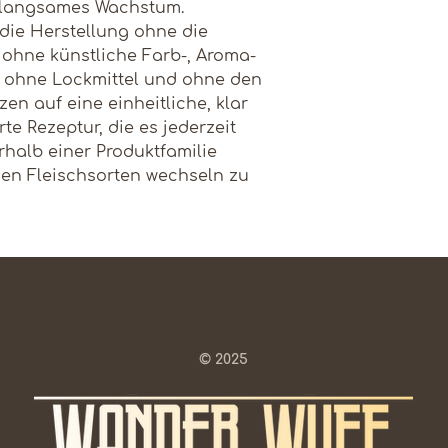
, langsames Wachstum.
Magnesium
Vitamin B7
 die Herstellung ohne die
ohne künstliche Farb-, Aroma-
Omega-3-
Vitamin B12
, ohne Lockmittel und ohne den
Fettsäuren
zen auf eine einheitliche, klar
SPURENELEM
te Rezeptur, die es jederzeit
Omega-6-
E
rhalb einer Produktfamilie
Fettsäuren
en Fleischsorten wechseln zu
Kupfer
Energie
Eisen
Proteinquelle
Mangan
Zink
© 2025
Jod
Selenium