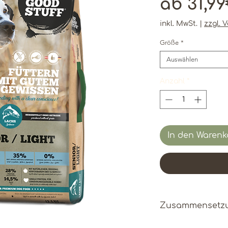
ab
31,9
inkl. MwSt.
|
zzgl. 
Größe
*
Auswählen
Anzahl
*
In den Warenk
Zusammensetz
Frische regiona