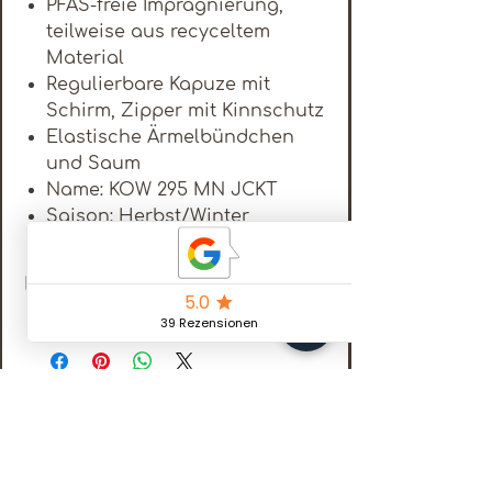
PFAS-freie Imprägnierung,
teilweise aus recyceltem
Material
Regulierbare Kapuze mit
Schirm, Zipper mit Kinnschutz
Elastische Ärmelbündchen
und Saum
Name: KOW 295 MN JCKT
Saison: Herbst/Winter
Details
Materialzusammensetzung
Oberstoff: 92%
Polyester, 8%
Elasthan
© 2025
Pflegehinweise
Schonwäsche
Größe
3XL