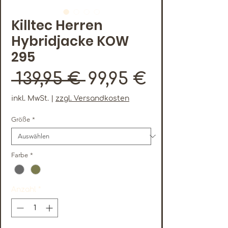
Killtec Herren
Hybridjacke KOW
295
Standardpreis
Sale-
 139,95 € 
99,95 €
Preis
inkl. MwSt.
|
zzgl. Versandkosten
Größe
*
Farbe
*
Anzahl
*