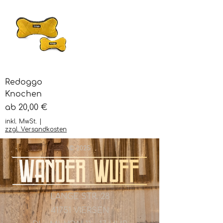
Redoggo
Knochen
Sale-Preis
ab
20,00 €
inkl. MwSt.
|
zzgl. Versandkosten
© 2025
LANGE STR. 28
41751 VIERSEN