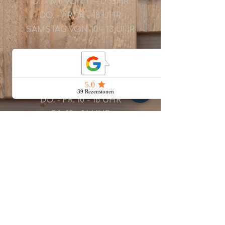
DI. - MI. VON 11 – 17 UHR
​DO. - FR. 14 - 18 UHR
SAMSTAG VON 10 – 13 UHR
KLOSTERSTR. 67
41379 BRÜGGEN
MI. 14 - 18 UHR
DO. - FR. 10 - 18 UHR
SA. 10 - 16 UHR
​SO. 13 - 17 UHR
0176-735 838 49
REIN IN DEN NAPF
RAUS IN DIE NATUR
RUND UMS NEST
ERNÄHRUNGSBERATUNG
HANDWERKSTATT
ÜBER UNS