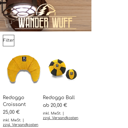
Filter
Redoggo
Redoggo Ball
Croissant
Sale-Preis
ab
20,00 €
Preis
25,00 €
inkl. MwSt.
|
zzgl. Versandkosten
inkl. MwSt.
|
zzgl. Versandkosten